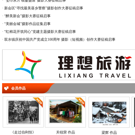
·
“玺印东方 镜鉴盛唐”摄影大赛征稿启事
·
新会区“寻找最美葵乡警察”摄影创作大赛征稿启事
·
“醉美新会”摄影大赛征稿启事
·
“美丽会城”摄影作品征集启事
·
“红棉花开筑同心”党建主题摄影大赛征稿启事
·
双水镇庆祝中国共产党成立100周年 摄影（短视频）创作大赛征稿启事
会员作品
《走过伯利恒》
关锐荣 作品
梁辉 作品