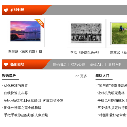
在线影展
许兆苹 作品
李健庭《家园掠影》摄
李欣《静默以色列》
陈立武《新
摄影园地
数码暗房
|
技巧心得
|
基础入门
|
器材评析
黄艳婷 作品
数码暗房
基础入门
>> 更多
·
优化校准的设置
·
“雾与霾”摄影师是
胡永雄《东瀛随拍-影
区摄协、会
·
曲线快速去灰雾
·
让相机为萌宠定格
·
Adobe新技术:日夜景颠倒+雾霾自动移除
·
手机也可以拍摄双
·
图像分辨率之完全解释版
·
三支镜头搞定旅行
刘伟钊 作品
·
手把手教你超酷炫的人像后期
·
5种摄影爱好者常