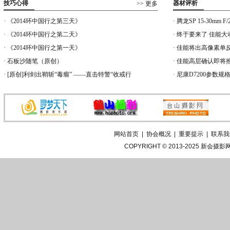
技巧心得
器材评析
>> 更多
冯耀华《作嫁衣裳》摄
张金满《未
·
《2014环中国行之第三天》
·
腾龙SP 15-30mm F/2
·
《2014环中国行之第二天》
·
终于要来了 佳能大
李永顺 作品
·
《2014环中国行之第一天》
·
佳能将出高像素单反E
·
石板沙随笔（原创）
·
佳能高层确认即将
·
[原创]利剑出鞘斩“毒瘤” ——直击特警“收戒行
叶国安《意象R
·
尼康D7200参数规
苏月嫦《水
黄国治 作品
网站首页
|
协会概况
|
重要提示
|
联系我
李欣《魅影意大利》摄
许雅君《一
COPYRIGHT © 2013-2025
新会摄影
杨立涛 作品
叶焕优《意大利之街头
张丽华《“