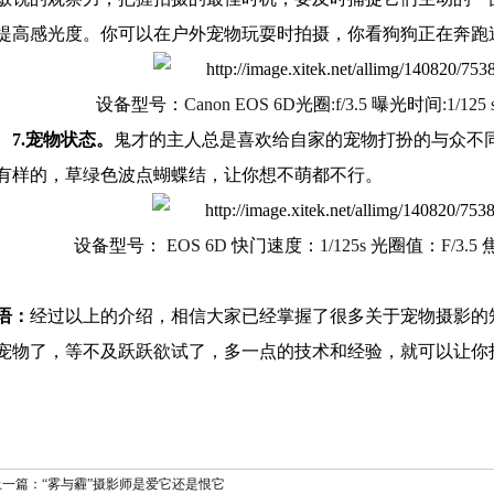
提高感光度。你可以在户外宠物玩耍时拍摄，你看狗狗正在奔跑
设备型号：
Canon EOS 6D
光圈
:f/3.5
曝光时间
:1/125
7.
宠物状态。
鬼才的主人总是喜欢给自家的宠物打扮的与众不
有样的，草绿色波点蝴蝶结，让你想不萌都不行。
设备型号：
EOS 6D
快门速度：
1/125s
光圈值：
F/3.5
语：
经过以上的介绍，相信大家已经掌握了很多关于宠物摄影的
宠物了，等不及跃跃欲试了，多一点的技术和经验，就可以让你
上一篇：“雾与霾”摄影师是爱它还是恨它