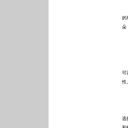
的
朵
可
性
选
和