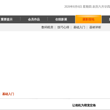
2026年8月6日 星期四 农历六月廿四
重要提示
会员作品
在线影展
摄影园地
数码暗房
|
技巧心得
|
基础入门
|
器材评析
基础入门
让相机为萌宠定格