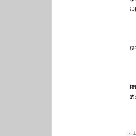
试
模
结
的