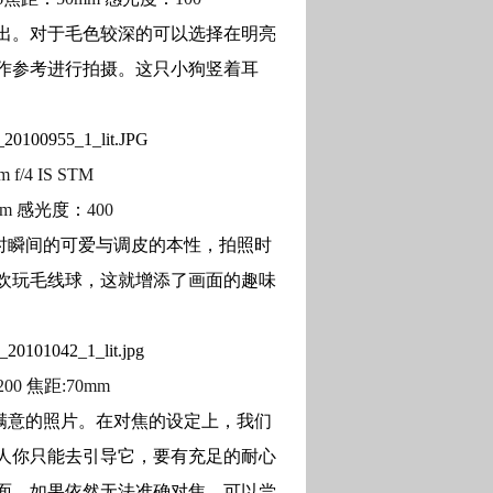
出。对于毛色较深的可以选择在明亮
作参考进行拍摄。这只小狗竖着耳
 f/4 IS STM
mm
感光度：
400
时瞬间的可爱与调皮的本性，拍照时
欢玩毛线球，这就增添了画面的趣味
:200
焦距
:70mm
满意的照片。在对焦的设定上，我们
人你只能去引导它，要有充足的耐心
面。如果依然无法准确对焦，可以尝