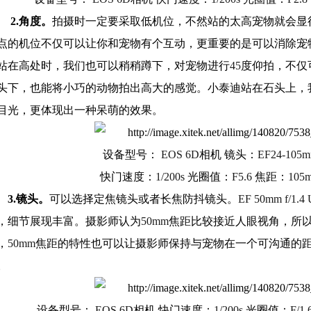
2.
角度。
拍摄时一定要采取低机位，不然站的太高宠物就会显
点的机位不仅可以让你和宠物有个互动，更重要的是可以消除宠
站在高处时，我们也可以稍稍蹲下，对宠物进行
45
度仰拍，不仅
头下，也能将小巧的动物拍出高大的感觉。小泰迪站在石头上，
目光，更体现出一种呆萌的效果。
设备型号：
EOS 6D
相机 镜头：
EF24-105m
快门速度：
1/200s
光圈值：
F5.6
焦距：
105
3.
镜头。
可以选择定焦镜头或者长焦防抖镜头。
EF 50mm f/1.4
，细节展现丰富。摄影师认为
50mm
焦距比较接近人眼视角，所
，
50mm
焦距的特性也可以让摄影师保持与宠物在一个可沟通的
。
设备型号：
EOS 6D
相机 快门速度：
1/200s
光圈值：
F/1.