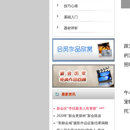
技巧心得
基础入门
器材评析
跟
的
照
午
最新资讯
宠
新会区“寻找最美人民警察”
托
2020年“新会更新杯”新会陈皮
“美丽会城”摄影作品征集结果揭晓