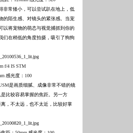
得非常矮小，可以尝试趴在地上，低
物的陌生感、对镜头的紧张感。当宠
可以将宠物的萌态与视觉捕抓到你的
我们在稍低的角度拍摄，吸引了狗狗
m f/4 IS STM
mm
感光度：
100
 USM
是画质细腻、成像非常不错的镜
以是比较容易掌握的焦距。另一方
距离，不太远，也不太近，比较好掌
6
焦距：
50mm
感光度：
100