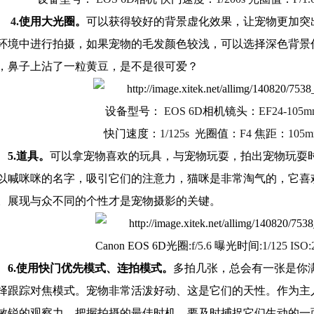
4.
使用大光圈。
可以获得较好的背景虚化效果，让宠物更加突
环境中进行拍摄，如果宠物的毛发颜色较浅，可以选择深色背景
，鼻子上沾了一粒黄豆，是不是很可爱？
设备型号：
EOS 6D
相机镜头：
EF24-105mm
快门速度：
1/125s
光圈值：
F4
焦距：
105
5.
道具。
可以拿宠物喜欢的玩具，与宠物玩耍，拍出宠物玩耍
以喊咪咪的名字，吸引它们的注意力，猫咪是非常淘气的，它喜
。展现与众不同的个性才是宠物摄影的关键。
Canon EOS 6D
光圈
:f/5.6
曝光时间
:1/125 ISO
6.
使用快门优先模式、连拍模式。
多拍几张，总会有一张是你
择跟踪对焦模式。宠物非常活泼好动、这是它们的天性。作为主
敏锐的观察力，把握拍摄的最佳时机，要及时捕捉它们生动的一