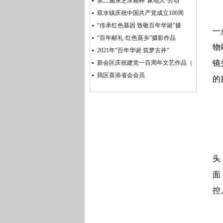
第二届东芝冰箱杯“家电人·劳动
双水镇庆祝中国共产党成立100周
“传承红色基因 致敬百年华诞”摄
一
“百年献礼·红色葵乡”摄影作品
物
2021年“百年华诞 筑梦古井”
镜
新会区庆祝建党一百周年文艺作品（
我区喜添省会会员
的
头
面
控