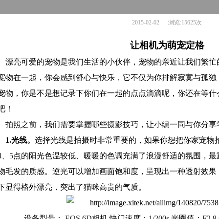
2015-02-02 浏览:15625次
让相机为萌宠定格
漂亮可爱的宠物是我们生活的小伙伴，宠物的亲近让我们繁忙
宠物在一起，你会感到舒心与快乐，它不仅为你排解寂寞与孤独
宠物，你是不是想记录下你们在一起的点点滴滴呢，你还在等什
吧！
拍照之前，我们需要掌握哪些摄影技巧，让小编一同与你分享
1.
光线。
选择光线是拍摄时非常重要的，如果你想把你家宠物
4
、
5
点的阳光色温较低、暖暖的色调充满了浪漫舒适的氛围，最
物毛发的质感。逆光可以增加画面饱和度，呈现出一种透射效果
下显得格外漂亮，突出了猫咪高贵的气质。
设备型号：
EOS 6D
相机 快门速度：
1/200s
光圈值：
F2.8