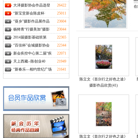
大泽摄影协会作品选登
26422
在
“新宝堂新会陈皮杯·
25011
“葵乡”摄影作品展作品
23604
杨猗青“行摄美加”摄影
23044
2014届摄影基础班第
22365
“百佳杯”会城摄影协会
22344
新会疾控中心第二届“疾
22071
天上西藏--陈创业40
21949
“新春乐—相约世纪广场
21641
陈立文《首尔行之好色之途》
摄影作品欣赏(41)
陈立文《首尔行之好色之途》