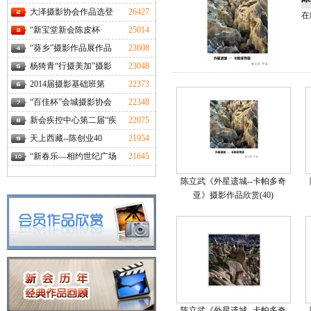
大泽摄影协会作品选登
26427
在
“新宝堂新会陈皮杯·
25014
“葵乡”摄影作品展作品
23608
杨猗青“行摄美加”摄影
23048
2014届摄影基础班第
22373
“百佳杯”会城摄影协会
22348
新会疾控中心第二届“疾
22075
天上西藏--陈创业40
21954
“新春乐—相约世纪广场
21645
陈立武《外星遗城--卡帕多奇
亚》摄影作品欣赏(40)
陈立武《外星遗城--卡帕多奇