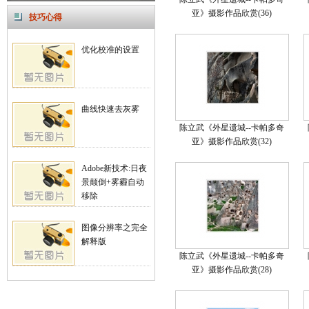
亚》摄影作品欣赏(36)
技巧心得
优化校准的设置
曲线快速去灰雾
陈立武《外星遗城--卡帕多奇
亚》摄影作品欣赏(32)
Adobe新技术:日夜
景颠倒+雾霾自动
移除
图像分辨率之完全
解释版
陈立武《外星遗城--卡帕多奇
亚》摄影作品欣赏(28)