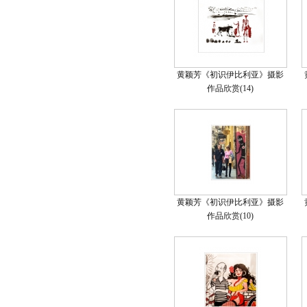
黄颖芳《初识伊比利亚》摄影
作品欣赏(14)
黄颖芳《初识伊比利亚》摄影
作品欣赏(10)