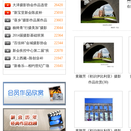
大泽摄影协会作品选登
26420
在
“新宝堂新会陈皮杯·
25010
“葵乡”摄影作品展作品
23603
杨猗青“行摄美加”摄影
23044
2014届摄影基础班第
22364
“百佳杯”会城摄影协会
22344
新会疾控中心第二届“疾
22070
天上西藏--陈创业40
21947
“新春乐—相约世纪广场
21641
黄颖芳《初识伊比利亚》摄影
作品欣赏(30)
黄颖芳《初识伊比利亚》摄影