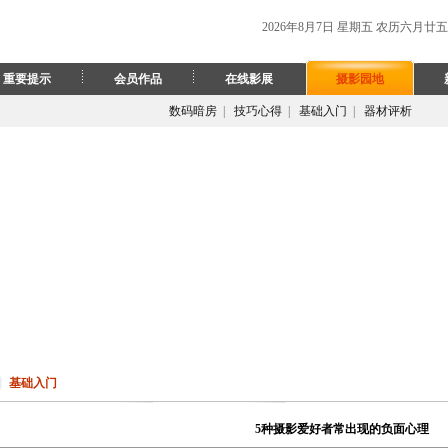
2026年8月7日 星期五 农历六月廿五
重要提示
会员作品
在线影展
摄影园地
数码暗房
|
技巧心得
|
基础入门
|
器材评析
基础入门
5种摄影爱好者常出现的负面心理