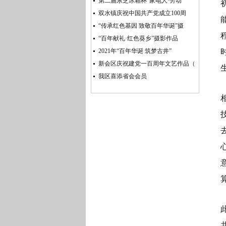
第二届东芝冰箱杯“家电人·劳动
双水镇庆祝中国共产党成立100周
“传承红色基因 致敬百年华诞”摄
“百年献礼·红色葵乡”摄影作品
2021年“百年华诞 筑梦古井”
新会区庆祝建党一百周年文艺作品（
我区喜添省会会员