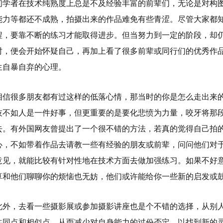
初学者在技术纯熟度上总是不及经验丰富的前辈们，无论是对构
能力等都还不成熟，拍摄出来的作品难免有些青涩。尽管大家都
程，要靠不断的练习才能取得进步。但当努力到一定的阶段，却
时，便会开始怀疑自己，再加上看了很多前辈或同行们的优秀作
生自暴自弃的心理。
相信很多朋友都有过这样的低落心情，那当时的你是怎么走出来
技不如人是一件好事，但更重要的是要化悲愤为力量，咬牙将那
去。有外国网友曾提出了一个很不错的方法，若真的觉得自己拍
心，不如带着作品去请教一些有经验的朋友或前辈，问问他们对
意见，就能比较有针对性地在技术方面去做加强练习。如果不好
算和他们聊聊你的烦恼也无妨，他们或许能给你一些新的启发或
此外，去看一些摄影展或参加摄影讲座也是个不错的选择，从别
共同点和相似点，从而减少对自身能力的过份否定，以找到新的