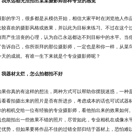
.
我永远都无法拍出某某摄影师那样专业的感觉
摄影的学习，很多都是从模仿开始，相信大家平时在浏览他人作
比较喜欢的摄影风格或效果，并以此为目标来练习。不过在这个
难而产生沮丧的心理，认为自己永远都达不到目标中的水平。当
了告诉自己，你所崇拜的那位摄影师，一定也是和你一样，从菜
今天的成就。有谁一生下来就是个专业摄影师呢？
.
我器材太烂，怎么拍都拍不好
如果你真的有这样的想法，两种方式可以帮助你摆脱迷惑，一种
后看看拍摄出来的照片是否有所进步，考虑成本的话也可试试器
你的相机交给一位有经验的专业摄影师，看他拍出来的效果如何
机也能拍出一些效果不错的照片，尽管如此，专业相机在成像水
定优势，但如果要将作品不佳的过错全部归结于器材上，恐怕难