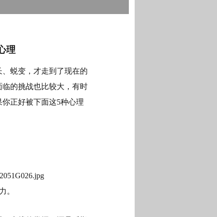
心理
长、蜕变，才走到了现在的
面临的挑战也比较大，有时
果你正好被下面这
5
种心理
力。