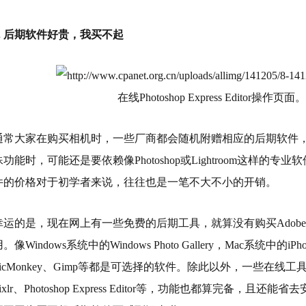
.
后期软件好贵，我买不起
在线
Photoshop Express Editor
操作页面。
通常大家在购买相机时，一些厂商都会随机附赠相应的后期软件
殊功能时，可能还是要依赖像
Photoshop
或
Lightroom
这样的专业软
件的价格对于初学者来说，往往也是一笔不大不小的开销。
幸运的是，现在网上有一些免费的后期工具，就算没有购买
Adobe
用。像
Windows
系统中的
Windows Photo Gallery
，
Mac
系统中的
iPh
icMonkey
、
Gimp
等都是可选择的软件。除此以外，一些在线工
ixlr
、
Photoshop Express Editor
等，功能也都算完备，且还能省去