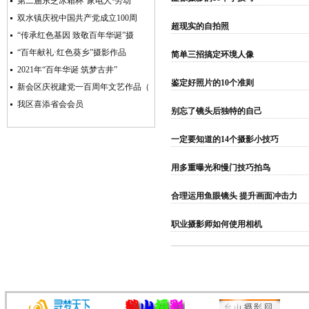
第二届东芝冰箱杯“家电人·劳动
双水镇庆祝中国共产党成立100周
超现实的自拍照
“传承红色基因 致敬百年华诞”摄
“百年献礼·红色葵乡”摄影作品
简单三招搞定环境人像
2021年“百年华诞 筑梦古井”
鉴定好照片的10个准则
新会区庆祝建党一百周年文艺作品（
我区喜添省会会员
别忘了镜头后独特的自己
一定要知道的14个摄影小技巧
用多重曝光和慢门技巧拍鸟
合理运用鱼眼镜头 提升画面冲击力
职业摄影师如何使用相机