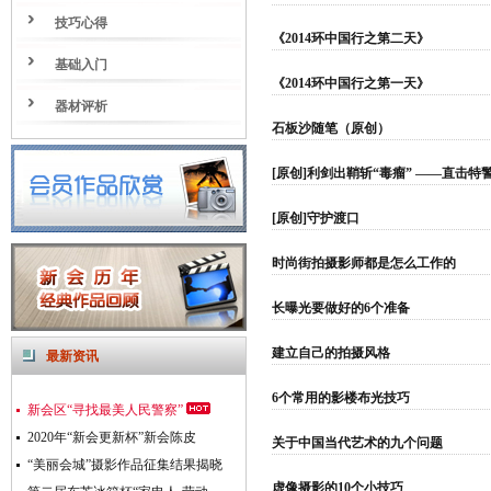
技巧心得
《2014环中国行之第二天》
基础入门
《2014环中国行之第一天》
器材评析
石板沙随笔（原创）
[原创]利剑出鞘斩“毒瘤” ——直击特
[原创]守护渡口
时尚街拍摄影师都是怎么工作的
长曝光要做好的6个准备
建立自己的拍摄风格
最新资讯
6个常用的影楼布光技巧
新会区“寻找最美人民警察”
2020年“新会更新杯”新会陈皮
关于中国当代艺术的九个问题
“美丽会城”摄影作品征集结果揭晓
虚像摄影的10个小技巧